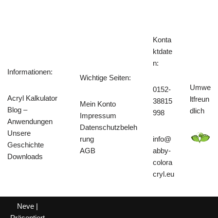
Konta
ktdate
n:
Informationen:
Wichtige Seiten:
Umwe
0152-
Acryl Kalkulator
ltfreun
38815
Mein Konto
Blog –
dlich
998
Impressum
Anwendungen
Datenschutzbeleh
Unsere
rung
info@
Geschichte
AGB
abby-
Downloads
colora
cryl.eu
Neve
|
Präsentiert