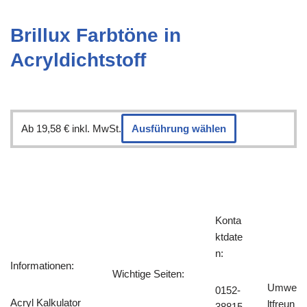
Brillux Farbtöne in
Acryldichtstoff
Ab
19,58
€
inkl. MwSt.
Ausführung wählen
Konta
ktdate
n:
Informationen:
Wichtige Seiten:
Umwe
0152-
Acryl Kalkulator
ltfreun
38815