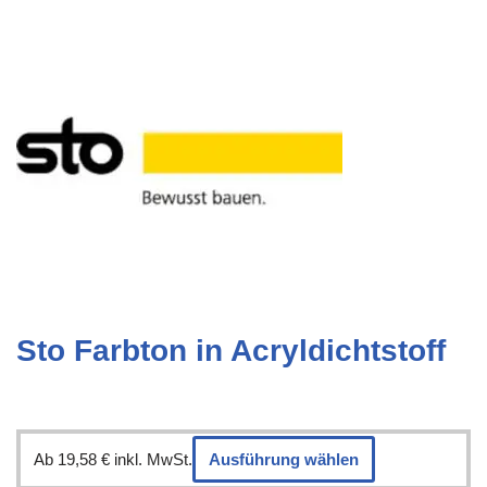
Sto Farbton in Acryldichtstoff
Ab
19,58
€
inkl. MwSt.
Ausführung wählen