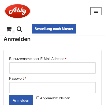
Zum
Inhalt
springen
Bestellung nach Muster
0
Anmelden
Benutzername oder E-Mail-Adresse
*
Passwort
*
Angemeldet bleiben
Anmelden